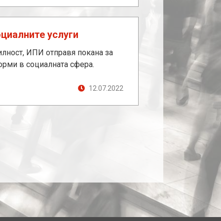
циалните услуги
илност, ИПИ отправя покана за
орми в социалната сфера.
12.07.2022