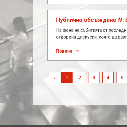
Публично обсъждане IV: 
На фона на събитията от последн
отворена дискусия, която да ра
Повече
‹
1
2
3
4
5