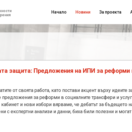
жности
Начало
Новини
За проекта
ерения
та защита: Предложения на ИПИ за реформи 
тите от своята работа, като постави акцент върху идеите 
е предложения за реформи в социалните трансфери и услуги
кабинет и нови избори вярваме, че дебатът за бъдещето на
ни с експертни анализи и данни, биха били полезни и могат 