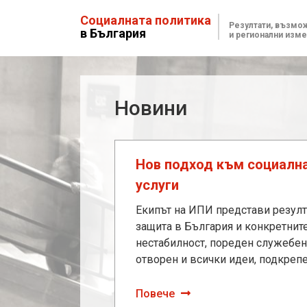
Социалната политика
Резултати, възмо
в България
и регионални изм
Новини
Нов подход към социална
услуги
Eкипът на ИПИ представи резулта
защита в България и конкретнит
нестабилност, пореден служебен 
отворен и всички идеи, подкрепе
Повече